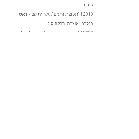
גרבוז
, גלריית קבוץ ראש
"תפוצת זרעים"
2010 |
הנקרה, אוצרת: רבקה סיני
2003 | "כיוון שאני בסביבה", גלריה "גורן",
מכללת עמק יזרעאל (במסגרת קורס אוצרות
בהנחיית יהודה יציב)
2003 | "אלומה שחורה", גלריית קיבוץ ראש
הנקרה, אוצרת: רבקה סיני
2002 | "מי יצילנו מרעב", הגלריה בקיבוץ כברי,
אוצרת: דרורה דקל
2002 | "קורקבנות", גלריה "הקיבוץ", תל אביב,
אוצרת: טלי תמיר
2002 | "אחים גדולים", הגלריה בקיבוץ בארי,
אוצרת: זיוה ילין
2000 | "דברים ברוח", נעה מלמד וגלית רוב,