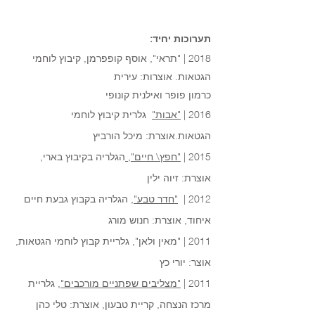
תערוכות יחיד:
2018 | "תראי", אוסף קופפרמן, קיבוץ לוחמי
הגטאות. אוצרות: עירית
כרמון פופר ואילנית קונופי
גלרית קיבוץ לוחמי
"אבות"
2016 |
הגטאות.אוצרת: מיכל הורביץ
הגלריה בקיבוץ בארי,
"חפץ\ חיים",
2015 |
אוצרת: זיוה ילין
הגלריה בקבוץ גבעת חיים
"חדר טבע",
2012 |
איחוד, אוצרת: חנוש מורג
2011 | "מאין ולאן", גלריית קבוץ לוחמי הגטאות,
אוצר: יורי כץ
גלריית
"מצליבים שפתניים מורכבים",
2011 |
מרכז הנצחה, קריית טבעון, אוצרת: טלי כהן