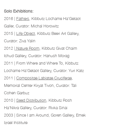
Solo Exhibitions:
2016 |
Fathers
, Kibbutz Lochame Ha'Getaot
Galler, Curator: Michal Horowitz
2015 |
Life Object
, Kibbutz Beeri Art Gallery,
Curator: Ziva Yalin
2012 |
Nature Room
, Kibbutz Givat Chaim
Ichud Gallery, Curator: Hanush Morag
2011 | From Where and Where To, Kibbutz
Lochame Ha'Getaot Gallery, Curator: Yuri Katz
2011 |
Compositae Labiatae Cruciferae
,
Memorial Center Kiryat Tivon, Curator: Tali
Cohen Garbuz
2010 |
Seed Distribution
, Kibbutz Rosh
Ha'Nikra Gallery, Curator: Rivka Sinai
2003 | Since I am Around, Goren Gallery, Emek
Izrael Institute